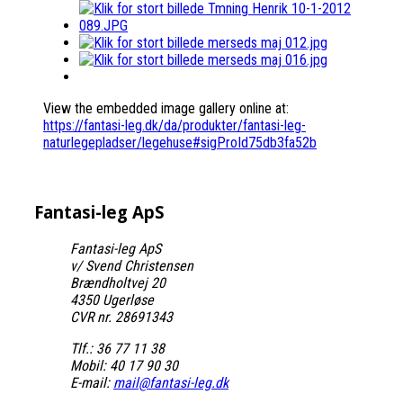
View the embedded image gallery online at:
https://fantasi-leg.dk/da/produkter/fantasi-leg-
naturlegepladser/legehuse#sigProId75db3fa52b
Fantasi-leg
ApS
Fantasi-leg ApS
v/ Svend Christensen
Brændholtvej 20
4350 Ugerløse
CVR nr. 28691343
Tlf.: 36 77 11 38
Mobil: 40 17 90 30
E-mail:
mail@fantasi-leg.dk